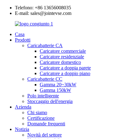
Telefono: +86 13656008035
E-mail: sales@jointevse.com
Casa
Prodotti
Caricabatterie CA
Caricatore commerciale
Caricatore residenziale
Caricatore domestico
Caricatore a doppia parete
Caricatore a doppio piano
Caricabatterie CC
Gamma 20~30kW
Gamma 150kW
Polo intelligente
Stoccaggio dell'energia
Azienda
Chi siamo
Certificazione
Domande frequenti
Notizia
Novità del settore