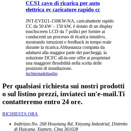
CCS1 cavo di ricarica per auto
elettrica ev caricatore rapido cc
JNT-EVD21-150KW-NA, caricabatterie rapido
CC da 50 kW – 150 kW, è dotato di un display
touchscreen LCD da 7 pollici per fornire ai
conducenti un processo di ricarica intuitivo,
mostrando istruzioni e feedback in tempo reale
durante la ricarica.Abbastanza compatta da
adattarsi alla maggior parte dei parcheggi, la
soluzione DCFC all-in-one offre ai proprietari
una maggiore flessibilità nella scelta delle
posizioni di installazione.
inchiesta
dettaglio
Per qualsiasi richiesta sui nostri prodotti
o sul listino prezzi, inviateci un'e-mail.Ti
contatteremo entro 24 ore.
RICHIESTA ORA
Indirizzo:
No. 268 Houxiang Rd, Xinyang Industrial, Distretto
di Haicang, Xiamen, Cina 361028