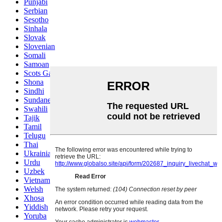
Punjabi
Serbian
Sesotho
Sinhala
Slovak
Slovenian
Somali
Samoan
Scots Gaelic
Shona
Sindhi
Sundanese
Swahili
Tajik
Tamil
Telugu
Thai
Ukrainian
Urdu
Uzbek
Vietnamese
Welsh
Xhosa
Yiddish
Yoruba