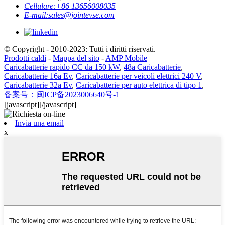
Cellulare:
+86 13656008035
E-mail:
sales@jointevse.com
© Copyright - 2010-2023: Tutti i diritti riservati.
Prodotti caldi
-
Mappa del sito
-
AMP Mobile
Caricabatterie rapido CC da 150 kW
,
48a Caricabatterie
,
Caricabatterie 16a Ev
,
Caricabatterie per veicoli elettrici 240 V
,
Caricabatterie 32a Ev
,
Caricabatterie per auto elettrica di tipo 1
,
备案号：闽ICP备2023006640号-1
[javascript]
[/javascript]
Invia una email
x