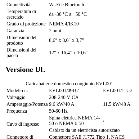
Connettività
Wi-Fi e Bluetooth
Temperatura di
da -30 °C a +50 °C
esercizio
Grado di protezione
NEMA 4/IK10
Garanzia
2 anni
Dimensioni del
8,6″ x 8,6″ x 3,7″
prodotto
Dimensioni del
12″ x 16,4″ x 10,6″
pacco
Versione UL
Caricabatterie domestico congiunto EVL001
Modello n.
EVL001/09U2
EVL001/11U2
Voltaggio
208-240 V CA
Amperaggio/Potenza
9,6 kW/40 A
11,5 kW/48 A
Frequenza
50-60 Hz
Spina elettrica NEMA 14-
/
50 o NEMA 6-50
Cavo di ingresso
Cablato da un elettricista autorizzato
Connettore di
Connettore SAE J1772 Tipo 1, NACS