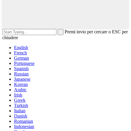
Premi invio per cercare o ESC per
chiudere
English
French
German
Portuguese
Spanish
Russian
Japanese
Korean
Arabic
Irish
Greek
Turkish
Italian
Danish
Romanian
Indonesian