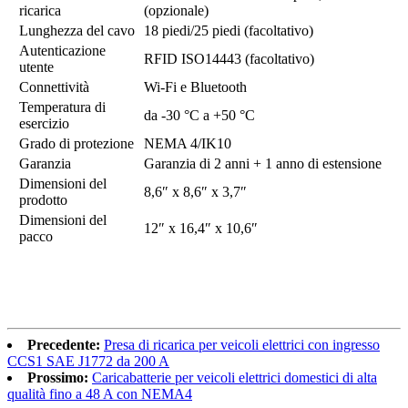
ricarica
(opzionale)
Lunghezza del cavo
18 piedi/25 piedi (facoltativo)
Autenticazione
RFID ISO14443 (facoltativo)
utente
Connettività
Wi-Fi e Bluetooth
Temperatura di
da -30 °C a +50 °C
esercizio
Grado di protezione
NEMA 4/IK10
Garanzia
Garanzia di 2 anni + 1 anno di estensione
Dimensioni del
8,6″ x 8,6″ x 3,7″
prodotto
Dimensioni del
12″ x 16,4″ x 10,6″
pacco
Precedente:
Presa di ricarica per veicoli elettrici con ingresso
CCS1 SAE J1772 da 200 A
Prossimo:
Caricabatterie per veicoli elettrici domestici di alta
qualità fino a 48 A con NEMA4