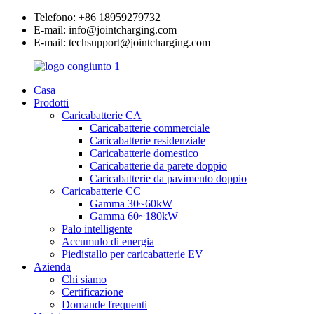
Telefono: +86 18959279732
E-mail: info@jointcharging.com
E-mail: techsupport@jointcharging.com
Casa
Prodotti
Caricabatterie CA
Caricabatterie commerciale
Caricabatterie residenziale
Caricabatterie domestico
Caricabatterie da parete doppio
Caricabatterie da pavimento doppio
Caricabatterie CC
Gamma 30~60kW
Gamma 60~180kW
Palo intelligente
Accumulo di energia
Piedistallo per caricabatterie EV
Azienda
Chi siamo
Certificazione
Domande frequenti