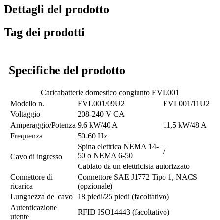
Dettagli del prodotto
Tag dei prodotti
Specifiche del prodotto
Caricabatterie domestico congiunto EVL001
Modello n.
EVL001/09U2
EVL001/11U2
Voltaggio
208-240 V CA
Amperaggio/Potenza
9,6 kW/40 A
11,5 kW/48 A
Frequenza
50-60 Hz
Spina elettrica NEMA 14-
/
50 o NEMA 6-50
Cavo di ingresso
Cablato da un elettricista autorizzato
Connettore di
Connettore SAE J1772 Tipo 1, NACS
ricarica
(opzionale)
Lunghezza del cavo
18 piedi/25 piedi (facoltativo)
Autenticazione
RFID ISO14443 (facoltativo)
utente