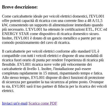
Breve descrizione:
Come caricabatterie ideale per veicoli elettrici domestici, l'EVL001
offre potenti capacità di ricarica con una corrente fino a 48 A/11,5
kW, consentendo un supporto di alimentazione immediato quando
più necessario. L'EVL001 ha ottenuto le certificazioni ETL, FCC ed
ENERGY STAR come dispositivo di ricarica domestico sicuro.
Inoltre, l'EVL001 è dotato di un gancio metallico a parete per un
comodo posizionamento del cavo di ricarica.
Il caricabatterie per veicoli elettrici conforme allo standard UL è
compatibile con tutti i veicoli elettrici e dispone di una modalità di
ricarica fuori orario di punta per rendere l'esperienza di ricarica più
flessibile. EVL001 ricarica nove volte più velocemente dei
caricabatterie di livello 1. Inoltre, l'installazione può essere
completata rapidamente in 15 minuti, risparmiando tempo e fatica.
Allo stesso tempo, EVL001 dispone di dieci funzioni di protezione
di sicurezza per garantire la tua sicurezza al primo posto. Ovunque
tu sia, EVL001 sarà il tuo partner di fiducia per la ricarica dei veicoli
elettrici.
Inviaci un'e-mail
Scarica come PDF