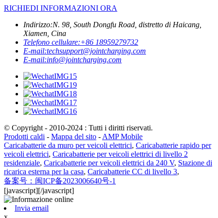
RICHIEDI INFORMAZIONI ORA
Indirizzo:
N. 98, South Dongfu Road, distretto di Haicang,
Xiamen, Cina
Telefono cellulare:
+86 18959279732
E-mail:
techsupport@jointcharging.com
E-mail:
info@jointcharging.com
© Copyright - 2010-2024 : Tutti i diritti riservati.
Prodotti caldi
-
Mappa del sito
-
AMP Mobile
Caricabatterie da muro per veicoli elettrici
,
Caricabatterie rapido per
veicoli elettrici
,
Caricabatterie per veicoli elettrici di livello 2
residenziale
,
Caricabatterie per veicoli elettrici da 240 V
,
Stazione di
ricarica esterna per la casa
,
Caricabatterie CC di livello 3
,
备案号：闽ICP备2023006640号-1
[javascript]
[/javascript]
Invia email
x