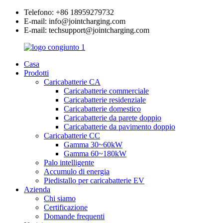
Telefono: +86 18959279732
E-mail: info@jointcharging.com
E-mail: techsupport@jointcharging.com
Casa
Prodotti
Caricabatterie CA
Caricabatterie commerciale
Caricabatterie residenziale
Caricabatterie domestico
Caricabatterie da parete doppio
Caricabatterie da pavimento doppio
Caricabatterie CC
Gamma 30~60kW
Gamma 60~180kW
Palo intelligente
Accumulo di energia
Piedistallo per caricabatterie EV
Azienda
Chi siamo
Certificazione
Domande frequenti