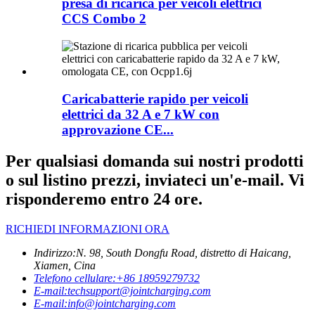
presa di ricarica per veicoli elettrici
CCS Combo 2
Caricabatterie rapido per veicoli
elettrici da 32 A e 7 kW con
approvazione CE...
Per qualsiasi domanda sui nostri prodotti
o sul listino prezzi, inviateci un'e-mail. Vi
risponderemo entro 24 ore.
RICHIEDI INFORMAZIONI ORA
Indirizzo:
N. 98, South Dongfu Road, distretto di Haicang,
Xiamen, Cina
Telefono cellulare:
+86 18959279732
E-mail:
techsupport@jointcharging.com
E-mail:
info@jointcharging.com