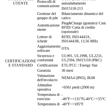
Protocolli di
UTENTE
autoadattamento
comunicazione
IS015118-213
Gestione del
Bilanciamento dinamico del
gruppo di pile
carico
Plug&Charge (gratuito)/ Cart
Autenticazione
RFID/ Carta di credito
utente
(opzionale)
Lettore di
RFID, IS014443A,
schede
IS014443B, 13,56 MHz
Aggiornamento
OTA
software
Sicurezza e
UL991, UL1998, UL2231,
conformità
UL2594, IS015118 (P&C)
CERTIFICAZIONE
E STANDARD
Certificazione
ETL/FCC / Energy Star
Garanzia
36 mesi
Valutazione
NEMA4 (IP65), IK08
dell'involucro
Altitudine
<6561 piedi (2000 m)
operativa
Temperatura di
-
esercizio
-40°F~+131°F(-40°C~+55°C
Temperatura di
-40°F~+185°F