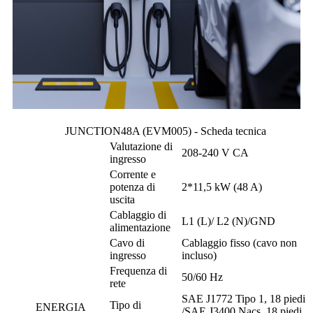
JUNCTION48A (EVM005) - Scheda tecnica
Valutazione di
208-240 V CA
ingresso
Corrente e
potenza di
2*11,5 kW (48 A)
uscita
Cablaggio di
L1 (L)/ L2 (N)/GND
alimentazione
Cavo di
Cablaggio fisso (cavo non
ingresso
incluso)
Frequenza di
50/60 Hz
rete
SAE J1772 Tipo 1, 18 piedi
Tipo di
ENERGIA
/SAE J3400 Nacs, 18 piedi