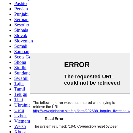
Pashto
Persian
Punjabi
Serbian
Sesotho
Sinhala
Slovak
Slovenian
Somali
Samoan
Scots Gaelic
Shona
Sindhi
Sundanese
Swahili
Tajik
Tamil
Telugu
Thai
Ukrainian
Urdu
Uzbek
Vietnamese
Welsh
Xhosa