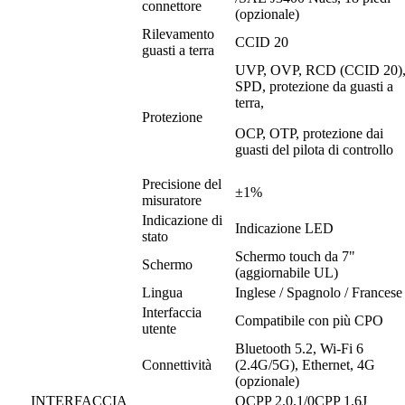
connettore
(opzionale)
Rilevamento
CCID 20
guasti a terra
UVP, OVP, RCD (CCID 20)
SPD, protezione da guasti a
terra,
Protezione
OCP, OTP, protezione dai
guasti del pilota di controllo
Precisione del
±1%
misuratore
Indicazione di
Indicazione LED
stato
Schermo touch da 7"
Schermo
(aggiornabile UL)
Lingua
Inglese / Spagnolo / Francese
Interfaccia
Compatibile con più CPO
utente
Bluetooth 5.2, Wi-Fi 6
Connettività
(2.4G/5G), Ethernet, 4G
(opzionale)
INTERFACCIA
OCPP 2.0.1/0CPP 1.6J