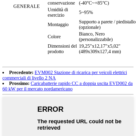
conservazione
(-40°C~+85°C)
GENERALE
Umidità di
5~95%
esercizio
Supporto a parete / piedistallo
Montaggio
(opzionale)
Bianco, Nero
Colore
(personalizzabile)
Dimensioni del
19,25"x12,17"x5,02"
prodotto
(489x309x127,4 mm)
Precedente:
EVM002 Stazione di ricarica per veicoli elettrici
commerciali di livello 2 NA
Prossimo:
Caricabatterie rapido CC a doppia uscita EVD002 da
60 kW per il mercato nordamericano