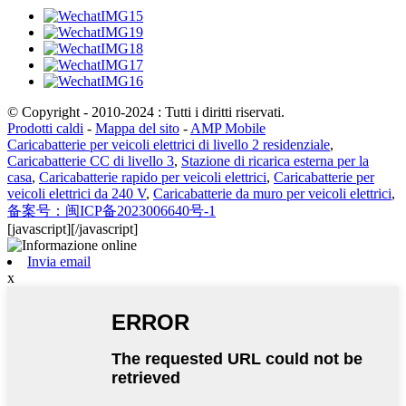
© Copyright - 2010-2024 : Tutti i diritti riservati.
Prodotti caldi
-
Mappa del sito
-
AMP Mobile
Caricabatterie per veicoli elettrici di livello 2 residenziale
,
Caricabatterie CC di livello 3
,
Stazione di ricarica esterna per la
casa
,
Caricabatterie rapido per veicoli elettrici
,
Caricabatterie per
veicoli elettrici da 240 V
,
Caricabatterie da muro per veicoli elettrici
,
备案号：闽ICP备2023006640号-1
[javascript]
[/javascript]
Invia email
x